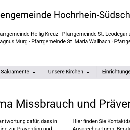
chengemeinde Hochrhein-Südsc
 Pfarrgemeinde Heilig Kreuz · Pfarrgemeinde St. Leodegar
agnus Murg · Pfarrgemeinde St. Maria Wallbach · Pfarrg
Sakramente
Unsere Kirchen
Einrichtung
ma Missbrauch und Präve
ntwortung dafür, dass in
Hier finden Sie Kontakt
nien zur Prävention und
Ansprechpartnern, Beratu